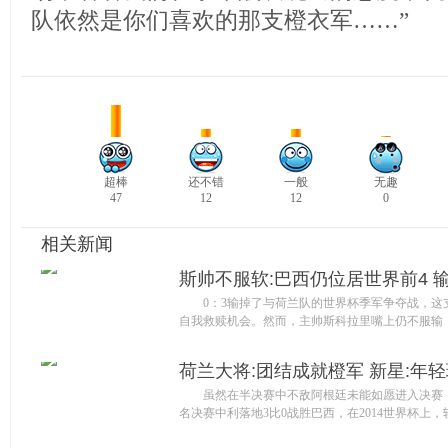
队依然是你们喜欢的那支橙衣军……”
超棒
还不错
一般
无趣
47
12
12
0
相关新闻
斯帅不服软:巴西仍位居世界前4 
0：3输掉了与荷兰队的世界杯季军争夺战，这
自我救赎机会。然而，主帅斯科拉里嘴上仍不服输，他
荷兰大将:团结成就橙军 新星:年
虽然在半决赛中不敌阿根廷未能如愿进入决赛
名决赛中利落地3比0战胜巴西，在2014世界杯上，斩