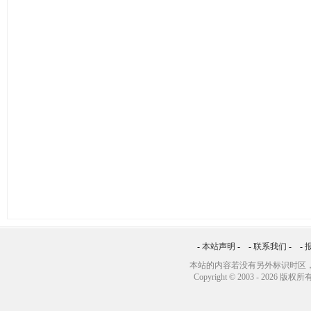
-
本站声明
- -
联系我们
- -
本站的内容若没有另外标识时区，
Copyright © 2003 -
2026 版权所有 