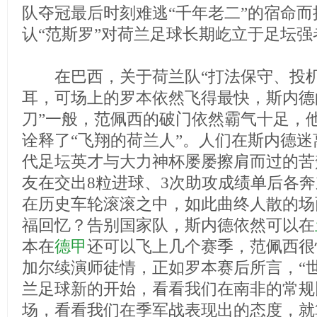
队夺冠最后时刻难逃“千年老二”的宿命
认“范斯罗”对荷兰足球长期屹立于足坛
在巴西，关于荷兰队“打法保守、投机
耳，可场上的罗本依然飞得最快，斯内德
刀”一般，范佩西的破门依然霸气十足，
诠释了“飞翔的荷兰人”。人们在斯内德
代足坛英才与大力神杯屡屡擦肩而过的苦
友在交出8粒进球、3次助攻成绩单后各
在历史车轮滚滚之中，如此曲终人散的场
福回忆？告别国家队，斯内德依然可以在
本在
德甲
还可以飞上几个赛季，范佩西很
加尔续演师徒情，正如罗本赛后所言，“
兰足球新的开始，看看我们在南非的常规
场，看看我们在季军战表现出的态度，就