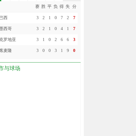
1
哈梅斯.罗德里格斯
赛
胜
平
负
得
失
分
2
穆勒
巴西
3
2
1
0
7
2
7
3
梅西
墨西哥
3
2
1
0
4
1
7
4
内马尔
克罗地亚
3
1
0
2
6
6
3
4
范佩西
喀麦隆
3
0
0
3
1
9
0
6
罗本
6
恩纳.瓦伦西亚
市与球场
6
沙奇里
6
许尔勒
10
本泽马
11
杰克逊.马丁内斯
11
克洛泽
11
胡梅尔斯
11
克罗斯