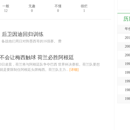
一般
无趣
不懂
很烂
12
0
0
1
历
年
 后卫因迪回归训练
201
备战他们周日对阵墨西哥的16强赛。 费
200
200
:不会让梅西触球 荷兰必胜阿根廷
199
10日凌晨，荷兰将与阿根廷队争夺巴西 世界杯决赛权。荷兰队要想
就是要限制住阿根廷头牌梅西。荷兰队主力...
[详细]
199
199
198
198
197
197
197