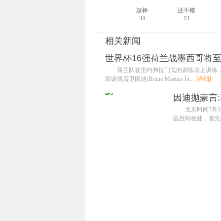
超棒
还不错
34
13
相关新闻
世界杯16强荷兰战墨西哥将至
荷兰队在里约弗拉门戈的训练场上训练，
耶诺德后卫因迪(Bruno Martins In...
[详细]
因迪抛豪言
北京时间7月
战胜阿根廷，首先