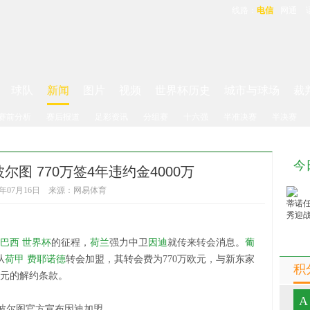
线路：
电信
网通
球队
新闻
图片
视频
世界杯历史
城市与球场
裁
赛前分析
赛后报道
足彩资讯
分组赛
十六强
半准决赛
半决赛
今
图 770万签4年违约金4000万
14年07月16日 来源：网易体育
巴西
世界杯
的征程，
荷兰
强力中卫
因迪
就传来转会消息。
葡
从
荷甲
费耶诺德
转会加盟，其转会费为770万欧元，与新东家
积
欧元的解约条款。
A