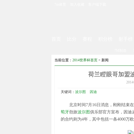
7m体育
加入收藏
客户端下载
首页
比分
赛程
积分榜
射手榜
7M制造
当前位置：
2014世界杯首页
>
新闻
荷兰瞪眼哥加盟波尔
20
关键词：
波尔图
因迪
北京时间7月16日消息，刚刚结束在
萄牙
劲旅
波尔图
俱乐部官方宣布，因迪
的合约则为4年，其中包括一条4000万