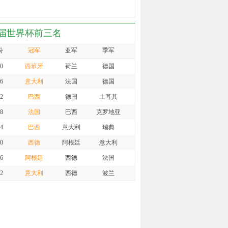
11
德佩
11
鲁伊兹
届世界杯前三名
11
佩里西奇
份
冠军
亚军
季军
11
曼祖基奇
0
西班牙
荷兰
德国
11
邓普西
6
意大利
法国
德国
11
穆萨
2
巴西
德国
土耳其
11
苏亚雷斯
8
法国
巴西
克罗地亚
11
格策
4
巴西
意大利
瑞典
11
奥斯卡
0
西德
阿根廷
意大利
11
贾布
6
阿根廷
西德
法国
2
意大利
西德
波兰
11
斯利马尼
8
阿根廷
荷兰
巴西
11
桑切斯
4
西德
荷兰
波兰
11
吉安
0
巴西
意大利
西德
11
安德列.阿尤