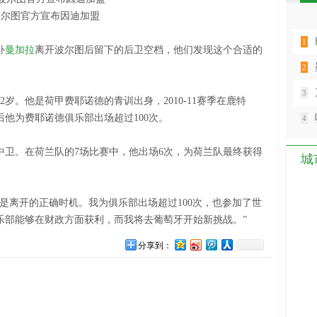
波尔图官方宣布因迪加盟
1
补
曼加拉
离开波尔图后留下的后卫空档，他们发现这个合适的
2
3
岁。他是荷甲费耶诺德的青训出身，2010-11赛季在鹿特
他为费耶诺德俱乐部出场超过100次。
4
。在荷兰队的7场比赛中，他出场6次，为荷兰队最终获得
城
离开的正确时机。我为俱乐部出场超过100次，也参加了世
乐部能够在财政方面获利，而我将去葡萄牙开始新挑战。”
分享到：