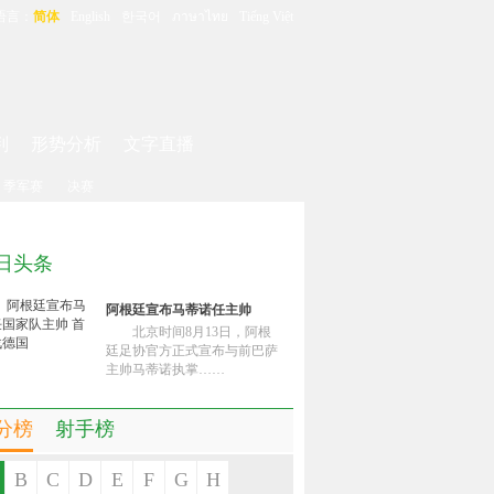
语言：
简体
English
한국어
ภาษาไทย
Tiếng Việt
判
形势分析
文字直播
季军赛
决赛
日头条
阿根廷宣布马蒂诺任主帅
北京时间8月13日，阿根
廷足协官方正式宣布与前巴萨
主帅马蒂诺执掌……
分榜
射手榜
B
C
D
E
F
G
H
名次
球员