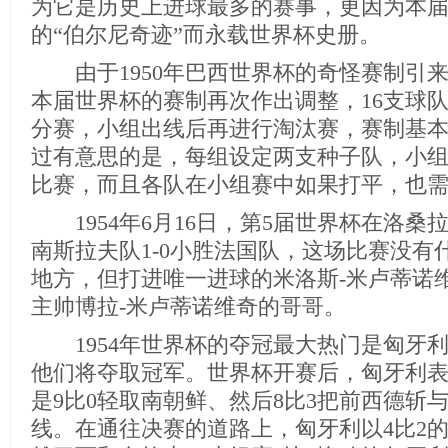
为它是历史上进球最多的赛事，更因为本
的“伯尔尼奇迹”而永载世界杯史册。
由于1950年巴西世界杯的奇怪赛制引
本届世界杯的赛制再次作出调整，16支球
分赛，小组出线后再进行淘汰赛，赛制基
过有意思的是，每组设定两支种子队，小
比赛，而且各队在小组赛中如果打平，也
1954年6月16日，第5届世界杯在洛桑
南斯拉夫队1-0小胜法国队，这场比赛没有
地方，但打进唯一进球的米洛斯-米卢蒂诺
主帅博拉-米卢蒂诺维奇的哥哥。
1954年世界杯的夺冠最大热门是匈牙
他们将夺取冠军。世界杯开赛后，匈牙利
是9比0轻取南朝鲜、然后8比3把前西德斩
线。在通往决赛的道路上，匈牙利以4比2