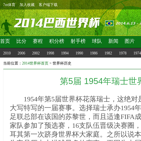
7m体育
加入收藏
客户端下载
首页
比分
赛程
积分榜
射手榜
球队
新闻
图片
2010
2006
2002
1998
1994
1990
1986
1982
1978
1974
当前位置：
2014世界杯首页
>
世界杯历史
第5届 1954年瑞士世
1954年第5届世界杯花落瑞士，这绝对
大写特写的一届赛事。选择瑞士承办1954
足联总部在该国的苏黎世，而且适逢FIFA成
家队参加了预选赛，16支队伍晋级决赛圈
耳其第一次跻身世界杯大家庭。之所以说