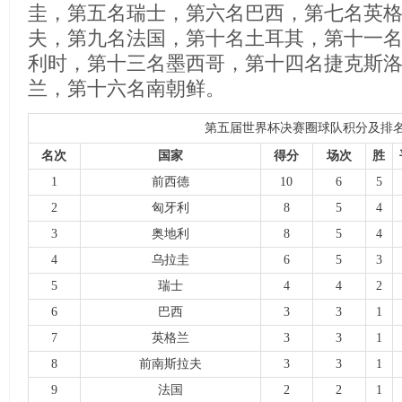
圭，第五名瑞士，第六名巴西，第七名英
夫，第九名法国，第十名土耳其，第十一
利时，第十三名墨西哥，第十四名捷克斯
兰，第十六名南朝鲜。
第五届世界杯决赛圈球队积分及排
名次
国家
得分
场次
胜
1
前西德
10
6
5
2
匈牙利
8
5
4
3
奥地利
8
5
4
4
乌拉圭
6
5
3
5
瑞士
4
4
2
6
巴西
3
3
1
7
英格兰
3
3
1
8
前南斯拉夫
3
3
1
9
法国
2
2
1