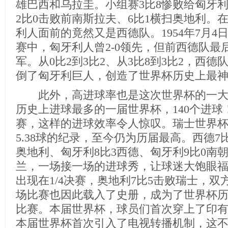
雄巴西和乌拉圭。小组赛3比8惨败给匈牙
2比0击败前南斯拉夫、6比1横扫奥地利。
利人面前的竟然又是西德队。1954年7月
赛中，匈牙利人曾2-0领先，但前西德队最
军。从0比2到3比2、从3比8到3比2，西
倒了匈牙利巨人，创造了世界杯历史上最
此外，高进球率也是这次世界杯的一大
历史上进球最多的一届世界杯，140个进球
赛，这样的进球效率令人惊叹。瑞士世界
5.38球的纪录，至今仍为历届最高。西德7
奥地利、匈牙利8比3西德、匈牙利9比0南
兰，一场接一场的进球秀，让球迷大饱眼
出现在1/4决赛，奥地利7比5击败瑞士，双
场比赛也因此载入了史册，成为了世界杯
比赛。本届世界杯，球员们首次穿上了印
本届世界杯首次引入了电视转播机制，这