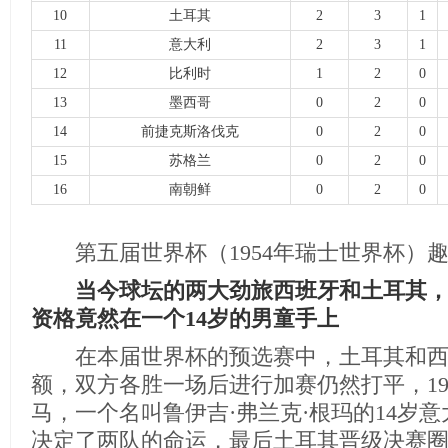
10
土耳其
2
3
1
11
意大利
2
3
1
12
比利时
1
2
0
13
墨西哥
0
2
0
14
前捷克斯洛伐克
0
2
0
15
苏格兰
0
2
0
16
南朝鲜
0
2
0
第五届世界杯（1954年瑞士世界杯）
当今球坛的两大劲旅西班牙和土耳其，
资格竟然在一个14岁的男童手上
在本届世界杯的预选赛中，土耳其和西
额，双方各胜一场后进行加赛仍然打平，195
马，一个名叫鲁伊吉·弗兰克·根玛的14岁
决定了两队的命运，最后土耳其晋级决赛