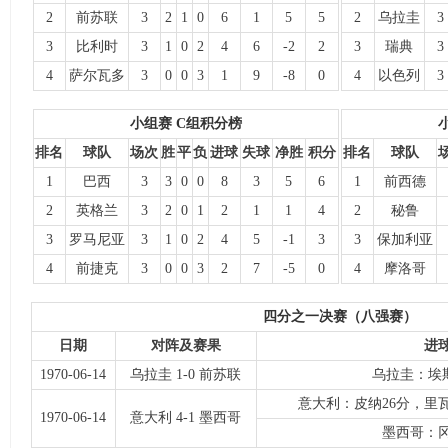
2
前苏联
3
2
1
0
6
1
5
5
2
乌拉圭
3
3
比利时
3
1
0
2
4
6
-2
2
3
瑞典
3
4
萨尔瓦多
3
0
0
3
1
9
-8
0
4
以色列
3
小组赛 C组积分榜
排名
球队
场次
胜
平
负
进球
失球
净胜
积分
排名
球队
1
巴西
3
3
0
0
8
3
5
6
1
前西德
2
英格兰
3
2
0
1
2
1
1
4
2
秘鲁
3
罗马尼亚
3
1
0
2
4
5
-1
3
3
保加利亚
4
前捷克
3
0
0
3
2
7
-5
0
4
摩洛哥
四分之一决赛（八强赛）
日期
对阵及赛果
进
1970-06-14
乌拉圭 1-0 前苏联
乌拉圭：埃斯
意大利：皮纳26分，里瓦
1970-06-14
意大利 4-1 墨西哥
墨西哥：冈