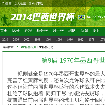
7m体育
加入收藏
客户端下载
首页
比分
赛程
积分榜
射手榜
球队
新闻
图片
2010
2006
2002
1998
1994
1990
1986
1982
1978
1974
当前位置：
2014世界杯首页
>
世界杯历史
第9届 1970年墨西哥
规则健全是1970年墨西哥世界杯的最
完善了红黄牌制度，还首次允许球队可在
这不但让前两届世界杯盛行的杀伤战术失
杜绝了球队抱着“同归于尽”的想法去踢球
提前退出前两届世界杯的球王贝利终于回