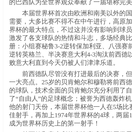
的巴西队为全世界观众奉献了一届堪称完
本届世界杯首次由欧洲和南美以外的国
需要，大多比赛不得不在中午进行，高原
界杯的最大特点，不过这并没有影响到球
激发了各支球队的热情和斗志，多场经典
册：小组赛秘鲁3-2逆转保加利亚、八强赛
逆转英格兰、半决赛意大利4-3淘汰前西德
败意大利直到今天仍被人们津津乐道。
前西德队尽管没有打进最后的决赛，但
一大亮点。25岁的贝肯鲍尔和穆勒将前西
的球队，技术全面的贝肯鲍尔充分利用了
了“自由人”的足球概念；被誉为西德轰炸
他的射门天份，本届世界杯他一人在5场比
佳射手，再加上1974年世界杯的4球，两届
成为世界杯历史上的第一射手！